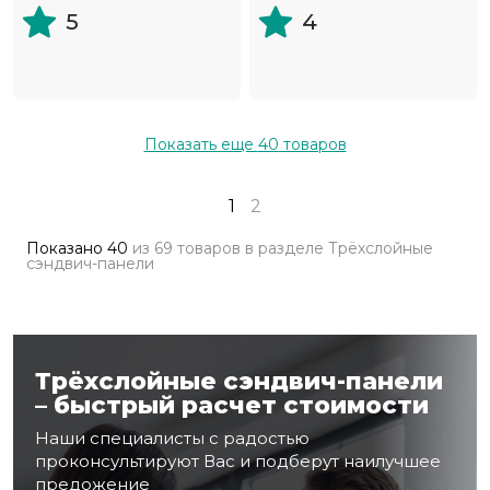
5
4
Показать еще
40
товаров
1
2
Показано
40
из
69 товаров
в разделе
Трёхслойные
сэндвич-панели
Трёхслойные сэндвич-панели
– быстрый расчет стоимости
Наши специалисты с радостью
проконсультируют Вас и подберут наилучшее
предожение