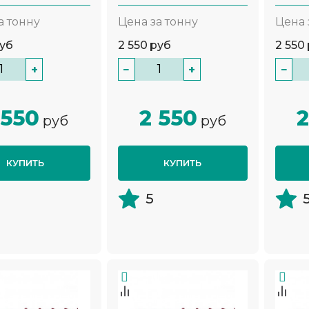
а тонну
Цена за тонну
Цена 
уб
2 550
руб
2 550
+
−
+
−
 550
2 550
2
руб
руб
КУПИТЬ
КУПИТЬ
5