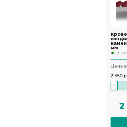
Крове
сэндв
камен
мм
В на
Цена з
2 550
р
−
2