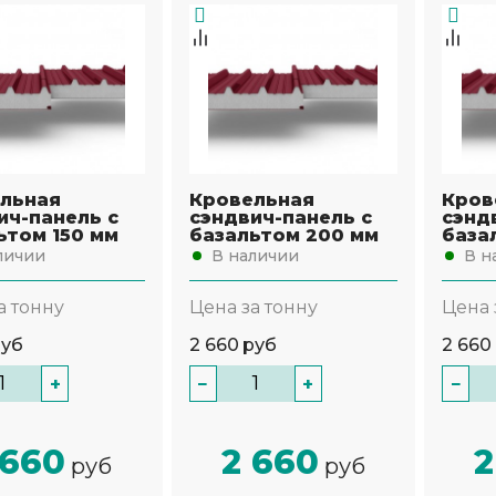
льная
Кровельная
Кров
ич-панель с
сэндвич-панель с
сэнд
ьтом 150 мм
базальтом 200 мм
база
личии
В наличии
В н
а тонну
Цена за тонну
Цена 
руб
2 660
руб
2 660
+
−
+
−
 660
2 660
2
руб
руб