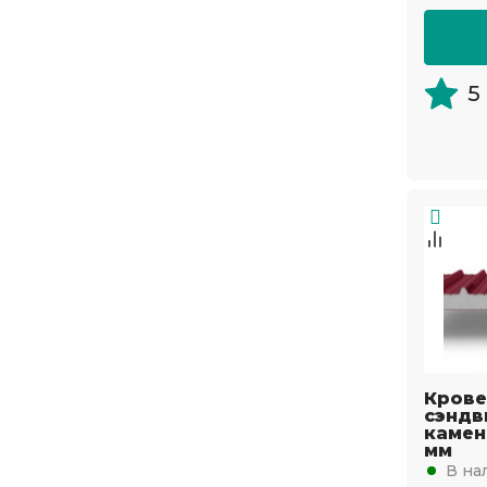
5
Крове
сэндв
камен
мм
В на