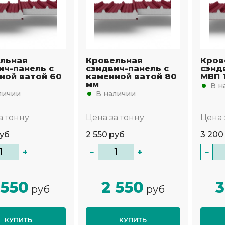
льная
Кровельная
Кров
ич-панель с
сэндвич-панель с
сэнд
ной ватой 60
каменной ватой 80
МВП 
мм
В н
личии
В наличии
а тонну
Цена за тонну
Цена 
уб
2 550
руб
3 200
+
−
+
−
 550
2 550
3
руб
руб
КУПИТЬ
КУПИТЬ