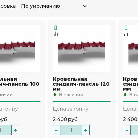
ровка:
льная
Кровельная
Кров
ич-панель 100
сэндвич-панель 120
сэнд
мм
мм
личии
В наличии
В н
а тонну
Цена за тонну
Цена 
руб
2 400
руб
2 400
+
−
+
−