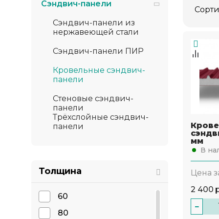
Сэндвич-панели
Сорти
Сэндвич-панели из
нержавеющей стали
Сэндвич-панели ПИР
Кровельные сэндвич-
панели
Стеновые сэндвич-
панели
Трёхслойные сэндвич-
Крове
панели
сэндв
мм
В на
Толщина
Цена з
2 400
60
−
80