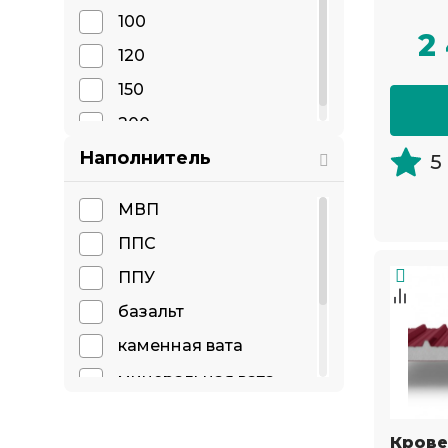
100
2
120
150
200
Наполнитель
5
МВП
ППС
ППУ
базальт
каменная вата
минеральная вата
пенопласт
Крове
пенополистирол