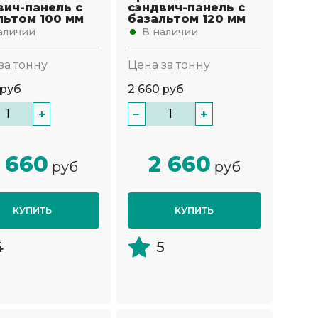
вич-панель с
сэндвич-панель с
льтом 100 мм
базальтом 120 мм
аличии
В наличии
за тонну
Цена за тонну
руб
2 660
руб
+
−
+
 660
2 660
руб
руб
КУПИТЬ
КУПИТЬ
4
5