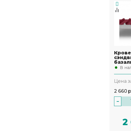
Крове
сэндв
базал
В на
Цена з
2 660
−
2