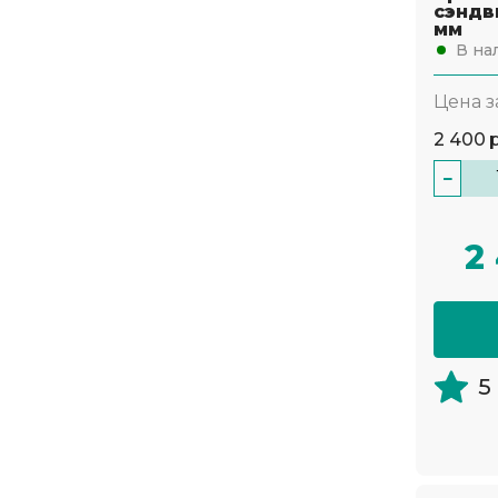
сэндв
мм
пенополиуретан
В на
Цена з
2 400
−
2
5