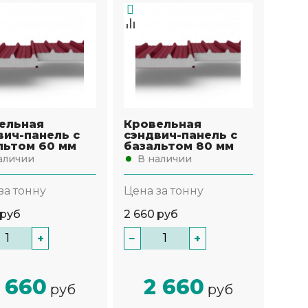
ельная
Кровельная
вич-панель с
сэндвич-панель с
льтом 60 мм
базальтом 80 мм
аличии
В наличии
за тонну
Цена за тонну
руб
2 660
руб
+
−
+
 660
2 660
руб
руб