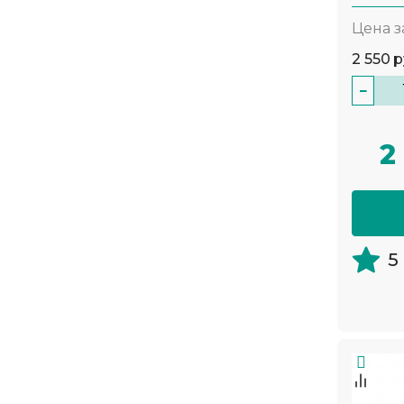
Цена з
2 550
р
−
2
5