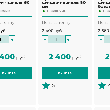
ич-панель 60
сэндвич-панель 80
сэнд
мм
база
личии
В наличии
В н
а тонну
Цена за тонну
Цена 
руб
2 400
руб
2 660
+
−
+
−
 400
2 400
2
руб
руб
КУПИТЬ
КУПИТЬ
5