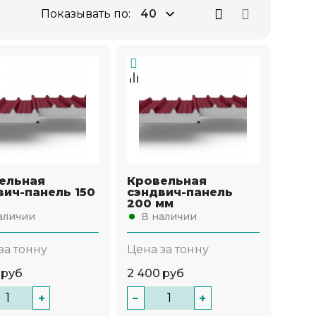
Показывать по:
ельная
Кровельная
вич-панель 150
сэндвич-панель
200 мм
аличии
В наличии
за тонну
Цена за тонну
руб
2 400
руб
+
−
+