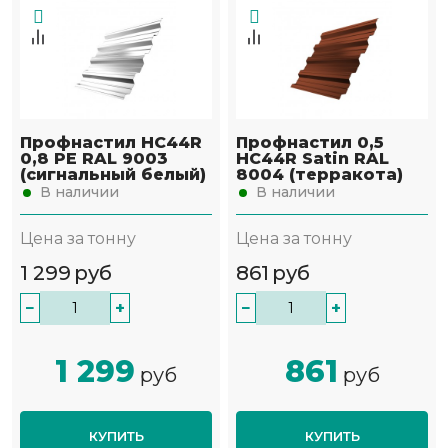
Профнастил НС44R
Профнастил 0,5
0,8 PE RAL 9003
НС44R Satin RAL
(сигнальный белый)
8004 (терракота)
В наличии
В наличии
Цена за тонну
Цена за тонну
1 299
руб
861
руб
−
+
−
+
1 299
861
руб
руб
КУПИТЬ
КУПИТЬ