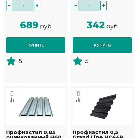
−
+
−
+
689
342
руб
руб
КУПИТЬ
КУПИТЬ
5
5
Профнастил 0,85
Профнастил 0,5
оцинкованный Н60
Grand Line НС44R