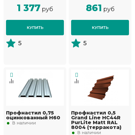
1 377
861
руб
руб
КУПИТЬ
КУПИТЬ
5
5
Профнастил 0,75
Профнастил 0,5
оцинкованный Н60
Grand Line НС44R
PurLite Мatt RAL
В наличии
8004 (терракота)
В наличии