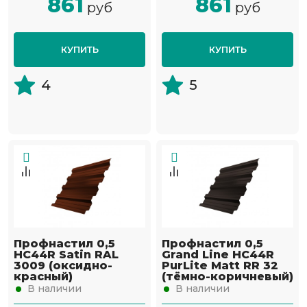
861
861
руб
руб
КУПИТЬ
КУПИТЬ
4
5
Профнастил 0,5
Профнастил 0,5
НС44R Satin RAL
Grand Line НС44R
3009 (оксидно-
PurLite Мatt RR 32
красный)
(тёмно-коричневый)
В наличии
В наличии