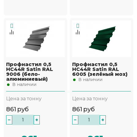
Профнастил 0,5
Профнастил 0,5
НС44R Satin RAL
НС44R Satin RAL
9006 (бело-
6005 (зелёный мох)
алюминиевый)
В наличии
В наличии
Цена за тонну
Цена за тонну
861
руб
861
руб
−
+
−
+