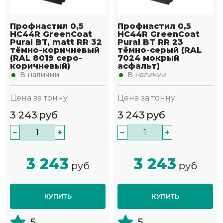
Профнастил 0,5
Профнастил 0,5
НС44R GreenCoat
НС44R GreenCoat
Pural BT, matt RR 32
Pural BT RR 23
тёмно-коричневый
тёмно-серый (RAL
(RAL 8019 серо-
7024 мокрый
коричневый)
асфальт)
В наличии
В наличии
Цена за тонну
Цена за тонну
3 243
руб
3 243
руб
−
+
−
+
3 243
3 243
руб
руб
КУПИТЬ
КУПИТЬ
5
5