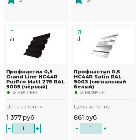
Профнастил 0,5
Профнастил 0,5
Grand Line НС44R
НС44R Satin RAL
PurPro Matt 275 RAL
9003 (сигнальный
9005 (чёрный)
белый)
В наличии
В наличии
Цена за тонну
Цена за тонну
1 377
руб
861
руб
−
+
−
+