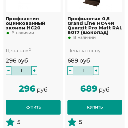
Профнастил
Профнастил 0,5
оцинкованный
Grand Line НС44R
эконом НС20
Quarzit Pro Matt RAL
8017 (шоколад)
В наличии
В наличии
2
Цена за м
Цена за тонну
296
руб
689
руб
−
+
−
+
296
689
руб
руб
КУПИТЬ
КУПИТЬ
5
5