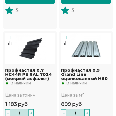
5
5
Профнастил 0,7
Профнастил 0,9
НС44R PE RAL 7024
Grand Line
(мокрый асфальт)
оцинкованный Н60
В наличии
В наличии
2
Цена за тонну
Цена за м
1 183
руб
899
руб
−
+
−
+