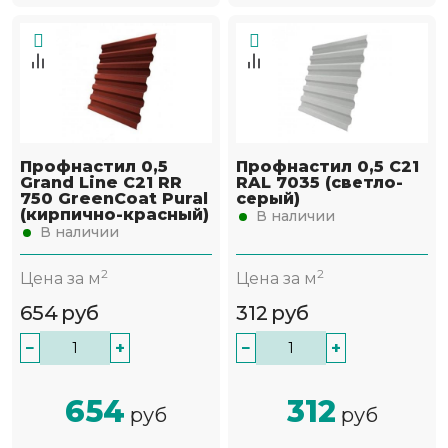
Профнастил 0,5
Профнастил 0,5 С21
Grand Line С21 RR
RAL 7035 (светло-
750 GreenCoat Pural
серый)
(кирпично-красный)
В наличии
В наличии
2
2
Цена за м
Цена за м
654
руб
312
руб
−
+
−
+
654
312
руб
руб