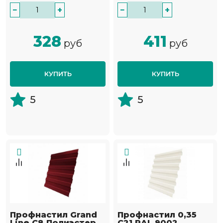
−
+
−
+
328
411
руб
руб
КУПИТЬ
КУПИТЬ
5
5
Профнастил Grand
Профнастил 0,35
Line С8 Полиэстер
С21 RAL 9002