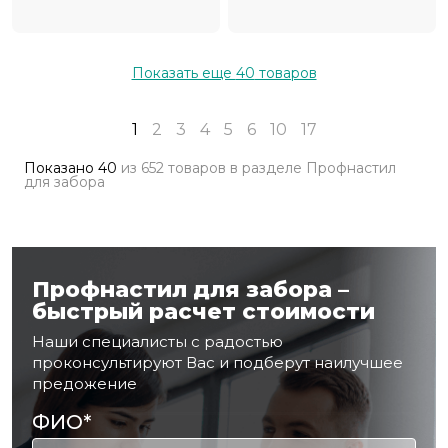
Показать еще
40
товаров
1
2
3
4
5
6
10
17
Показано
40
из
652 товаров
в разделе
Профнастил
для забора
Профнастил для забора –
быстрый расчет стоимости
Наши специалисты с радостью
проконсультируют Вас и подберут наилучшее
предожение
ФИО
*