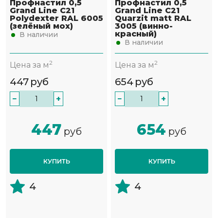
Профнастил 0,5
Профнастил 0,5
Grand Line С21
Grand Line С21
Polydexter RAL 6005
Quarzit matt RAL
(зелёный мох)
3005 (винно-
красный)
В наличии
В наличии
2
2
Цена за м
Цена за м
447
руб
654
руб
−
+
−
+
447
654
руб
руб
КУПИТЬ
КУПИТЬ
4
4