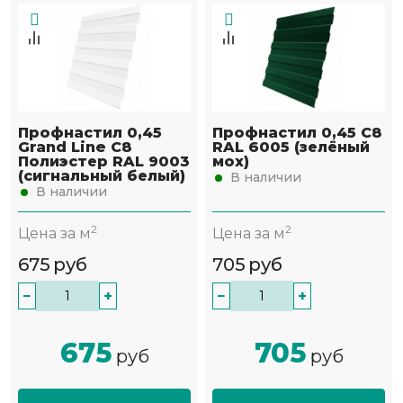
Профнастил 0,45
Профнастил 0,45 С8
Grand Line С8
RAL 6005 (зелёный
Полиэстер RAL 9003
мох)
(сигнальный белый)
В наличии
В наличии
2
2
Цена за м
Цена за м
675
руб
705
руб
−
+
−
+
675
705
руб
руб