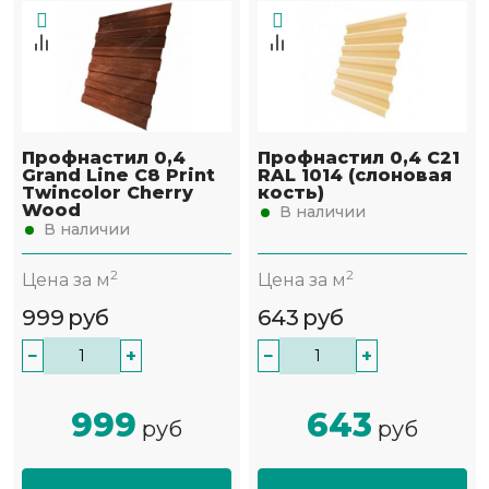
Профнастил 0,4
Профнастил 0,4 С21
Grand Line С8 Print
RAL 1014 (слоновая
Twincolor Cherry
кость)
Wood
В наличии
В наличии
2
2
Цена за м
Цена за м
999
руб
643
руб
−
+
−
+
999
643
руб
руб