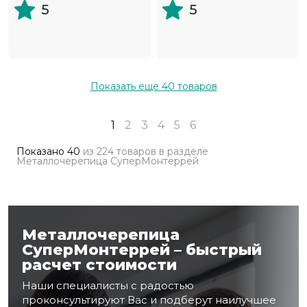
5
5
Показать еще
40
товаров
1
2
3
4
5
6
Показано
40
из
224 товаров
в разделе
Металлочерепица СуперМонтеррей
Металлочерепица
СуперМонтеррей – быстрый
расчет стоимости
Наши специалисты с радостью
проконсультируют Вас и подберут наилучшее