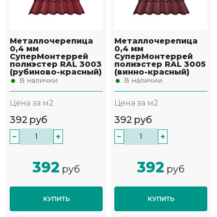
Металлочерепица
Металлочерепица
0,4 мм
0,4 мм
СуперМонтеррей
СуперМонтеррей
полиэстер RAL 3003
полиэстер RAL 3005
(рубиново-красный)
(винно-красный)
В наличии
В наличии
Цена за м2
Цена за м2
392
руб
392
руб
−
+
−
+
392
392
руб
руб
КУПИТЬ
КУПИТЬ