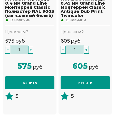
0,4 мм Grand Line
0,45 мм Grand Line
Монтеррей Classic
Монтеррей Classic
Полиэстер RAL 9003
Antique Dub Print
(сигнальный белый)
Twincolor
В наличии
В наличии
Цена за м2
Цена за м2
575
руб
605
руб
−
+
−
+
575
605
руб
руб
КУПИТЬ
КУПИТЬ
5
5