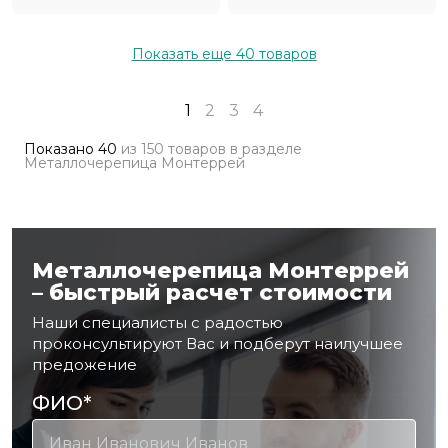
Показать еще
40
товаров
1
2
3
4
Показано
40
из
150 товаров
в разделе
Металлочерепица Монтеррей
Металлочерепица Монтеррей
– быстрый расчет стоимости
Наши специалисты с радостью
проконсультируют Вас и подберут наилучшее
предожение
ФИО
*