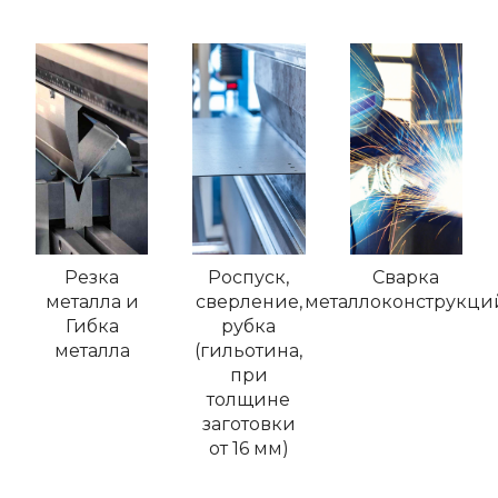
Резка
Роспуск,
Сварка
металла и
сверление,
металлоконструкци
Гибка
рубка
металла
(гильотина,
при
толщине
заготовки
от 16 мм)