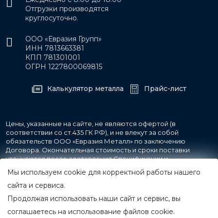
Отгрузки производятся
круглосуточно.
ООО «Евразия Групп»
ИНН 7813663381
КПП 781301001
ОГРН 1227800069815
Калькулятор металла
Прайс-лист
Цены, указанные на сайте, не являются офертой (в
соответствии со ст.435 ГК РФ), и не влекут за собой
обязательств ООО «Евразия Металл» по заключению
Договора. Окончательная стоимость и сроки поставки
уточняются после составления Спецификации и
фиксируются в Счете на оплату, а также Спецификации на
Мы используем cookie для корректной работы нашего
поставку товара.
сайта и сервиса.
Продолжая использовать наши сайт и сервис, вы
© 2007-2026 Все права защищены.
ООО «Евразия Металл»
соглашаетесь на использование файлов cookie.