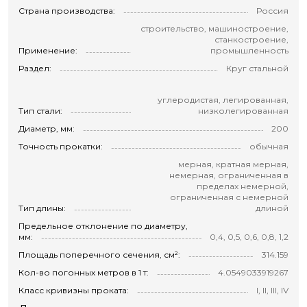
Страна производства:
Россия
строительство, машиностроение,
станкостроение,
Применение:
промышленность
Раздел:
Круг стальной
углеродистая, легированная,
Тип стали:
низколегированная
Диаметр, мм:
200
Точность прокатки:
обычная
мерная, кратная мерная,
немерная, ограниченная в
пределах немерной,
ограниченная с немерной
Тип длины:
длиной
Предельное отклонение по диаметру,
мм:
0,4, 0,5, 0,6, 0,8, 1,2
Площадь поперечного сечения, см²:
314.159
Кол-во погонных метров в 1 т:
4.0549033919267
Класс кривизны проката:
I, II, III, IV