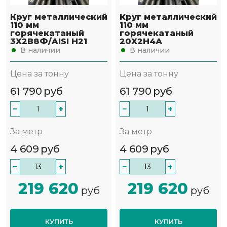
Круг металлический
Круг металлический
110 мм
110 мм
горячекатаный
горячекатаный
3Х2В8Ф/AISI H21
20Х2Н4А
В наличии
В наличии
Цена за тонну
Цена за тонну
61 790
руб
61 790
руб
−
+
−
+
За метр
За метр
4 609
руб
4 609
руб
−
+
−
+
219 620
219 620
руб
руб
КУПИТЬ
КУПИТЬ