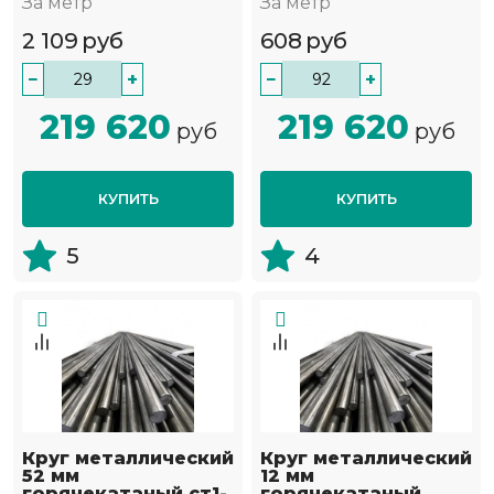
За метр
За метр
2 109
руб
608
руб
−
+
−
+
219 620
219 620
руб
руб
КУПИТЬ
КУПИТЬ
5
4
Круг металлический
Круг металлический
52 мм
12 мм
горячекатаный ст1-
горячекатаный