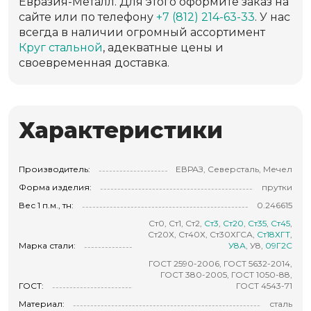
Евразия-Металл. Для этого оформите заказ на
сайте или по телефону
+7 (812) 214-63-33
. У нас
всегда в наличии огромный ассортимент
Круг стальной
, адекватные цены и
своевременная доставка.
Характеристики
Производитель:
ЕВРАЗ, Северсталь, Мечел
Форма изделия:
прутки
Вес 1 п.м., тн:
0.246615
Ст0, Ст1, Ст2,
Ст3
,
Ст20
,
Ст35
,
Ст45
,
Ст20Х, Ст40Х, Ст30ХГСА,
Ст18ХГТ
,
Марка стали:
У8А
, У8,
09Г2С
ГОСТ 2590-2006, ГОСТ 5632-2014,
ГОСТ 380-2005, ГОСТ 1050-88,
ГОСТ:
ГОСТ 4543-71
Материал:
сталь