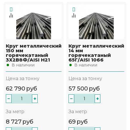
Круг металлический
Круг металлический
150 мм
14 мм
горячекатаный
горячекатаный
3Х2В8Ф/AISI H21
65Г/AISI 1066
В наличии
В наличии
Цена за тонну
Цена за тонну
62 790
руб
57 500
руб
−
+
−
+
За метр
За метр
8 727
руб
69
руб