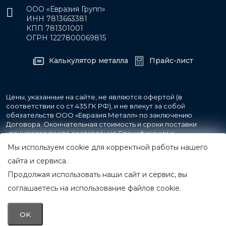
ООО «Евразия Групп»
ИНН 7813663381
КПП 781301001
ОГРН 1227800069815
Калькулятор металла
Прайс-лист
Цены, указанные на сайте, не являются офертой (в
соответствии со ст.435 ГК РФ), и не влекут за собой
обязательств ООО «Евразия Металл» по заключению
Договора. Окончательная стоимость и сроки поставки
уточняются после составления Спецификации и
фиксируются в Счете на оплату, а также Спецификации на
Мы используем cookie для корректной работы нашего
поставку товара.
сайта и сервиса.
Продолжая использовать наши сайт и сервис, вы
© 2007-2026 Все права защищены.
ООО «Евразия Металл»
соглашаетесь на использование файлов cookie.
Принимаем к оплате
OK