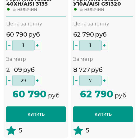
40ХН/AISI 3135
У10А/AISI G51320
В наличии
В наличии
Цена за тонну
Цена за тонну
60 790
руб
62 790
руб
−
+
−
+
За метр
За метр
2 109
руб
8 727
руб
−
+
−
+
60 790
62 790
руб
руб
КУПИТЬ
КУПИТЬ
5
5