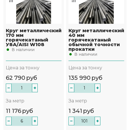
Круг металлический
Круг металлический
170 мм
40 мм
горячекатаный
горячекатаный
У8А/AISI W108
обычной точности
прокатки
В наличии
В наличии
Цена за тонну
Цена за тонну
62 790
руб
135 990
руб
−
+
−
+
За метр
За метр
11 176
руб
1 341
руб
−
+
−
+