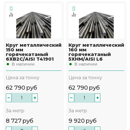
Круг металлический
Круг металлический
150 мм
160 мм
горячекатаный
горячекатаный
6ХВ2С/AISI T41901
5ХНМ/AISI L6
В наличии
В наличии
Цена за тонну
Цена за тонну
62 790
руб
62 790
руб
−
+
−
+
За метр
За метр
8 727
руб
9 920
руб