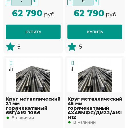
−
+
−
+
62 790
62 790
руб
руб
КУПИТЬ
КУПИТЬ
5
5
Круг металлический
Круг металлический
21 мм
45 мм
горячекатаный
горячекатаный
65Г/AISI 1066
4Х4ВМФС/ДИ22/AISI
H12
В наличии
В наличии