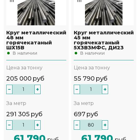
Круг металлический
Круг металлический
48 мм
45 мм
горячекатаный
горячекатаный
ШХ15В
5Х3В3МФС, ДИ23
В наличии
В наличии
Цена за тонну
Цена за тонну
205 000
руб
55 790
руб
−
+
−
+
За метр
За метр
291 305
руб
697
руб
−
+
−
+
61 790
61 790
руб
руб