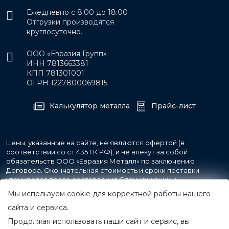
Ежедневно с 8:00 до 18:00
Отгрузки производятся
круглосуточно.
ООО «Евразия Групп»
ИНН 7813663381
КПП 781301001
ОГРН 1227800069815
Калькулятор металла
Прайс-лист
Цены, указанные на сайте, не являются офертой (в
соответствии со ст.435 ГК РФ), и не влекут за собой
обязательств ООО «Евразия Металл» по заключению
Договора. Окончательная стоимость и сроки поставки
уточняются после составления Спецификации и
фиксируются в Счете на оплату, а также Спецификации на
Мы используем cookie для корректной работы нашего
поставку товара.
сайта и сервиса.
Продолжая использовать наши сайт и сервис, вы
© 2007-2026 Все права защищены.