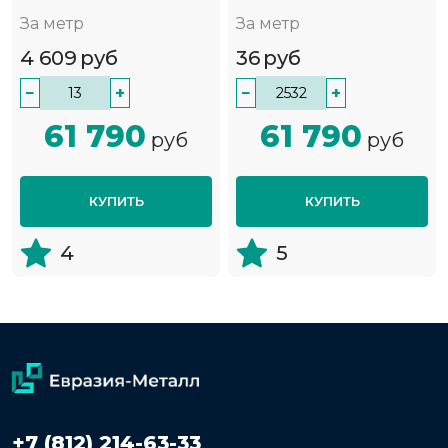
За метр
За метр
4 609
руб
36
руб
−
+
−
+
61 790
61 790
руб
руб
КУПИТЬ
КУПИТЬ
4
5
+7 (812) 214-63-33