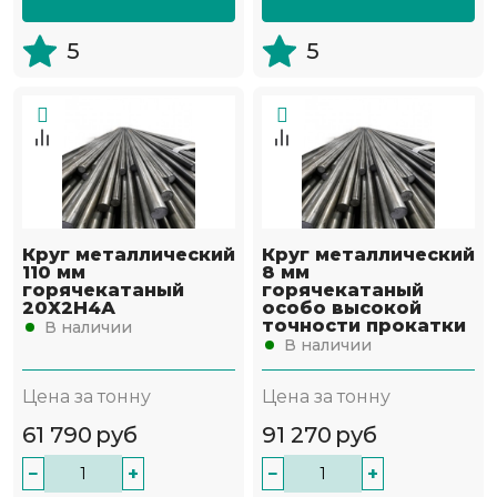
5
5
Круг металлический
Круг металлический
110 мм
8 мм
горячекатаный
горячекатаный
20Х2Н4А
особо высокой
точности прокатки
В наличии
В наличии
Цена за тонну
Цена за тонну
61 790
руб
91 270
руб
−
+
−
+