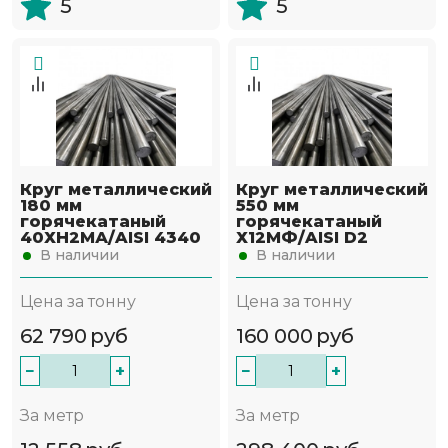
5
5
Круг металлический
Круг металлический
180 мм
550 мм
горячекатаный
горячекатаный
40ХН2МА/AISI 4340
Х12МФ/AISI D2
В наличии
В наличии
Цена за тонну
Цена за тонну
62 790
руб
160 000
руб
−
+
−
+
За метр
За метр