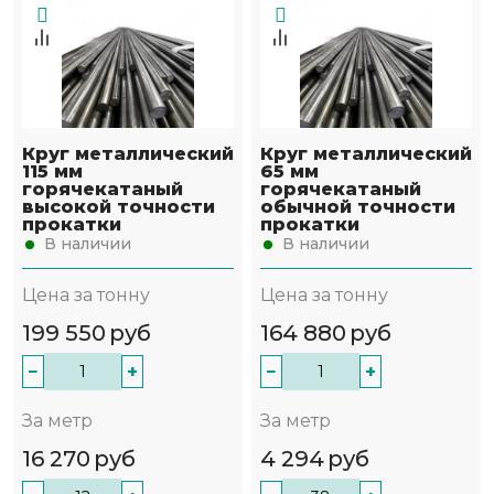
Круг металлический
Круг металлический
115 мм
65 мм
горячекатаный
горячекатаный
высокой точности
обычной точности
прокатки
прокатки
В наличии
В наличии
Цена за тонну
Цена за тонну
199 550
руб
164 880
руб
−
+
−
+
За метр
За метр
16 270
руб
4 294
руб