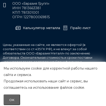
ООО «Евразия Групп»
ИНН 7813663381
КПП 781301001
ОГРН 1227800069815
Калькулятор металла
Прайс-лист
Цены, указанные на сайте, не являются офертой (в
соответствии со ст.435 ГК РФ), и не влекут за собой
обязательств ООО «Евразия Металл» по заключению
Договора. Окончательная стоимость и сроки поставки
уточняются после составления Спецификации и
фиксируются в Счете на оплату, а также Спецификации на
Мы используем cookie для корректной работы нашего
поставку товара.
сайта и сервиса.
Продолжая использовать наши сайт и сервис, вы
© 2007-2026 Все права защищены.
ООО «Евразия Металл»
соглашаетесь на использование файлов cookie.
Принимаем к оплате
OK