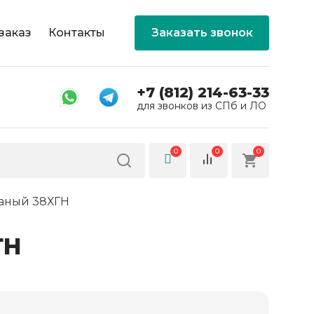
заказ
Контакты
Заказать звонок
+7 (812) 214-63-33
для звонков из СПб и ЛО
0
0
0
таный 38ХГН
ГН