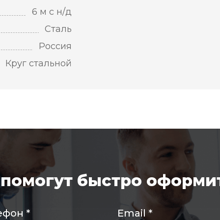
6 м с н/д
Сталь
Россия
Круг стальной
помогут быстро оформит
ефон
*
Email
*