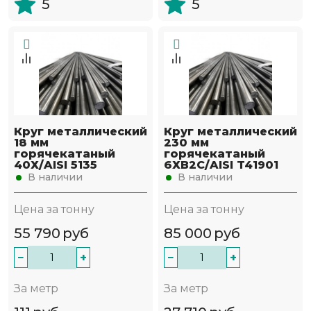
5
5
Круг металлический
Круг металлический
18 мм
230 мм
горячекатаный
горячекатаный
40Х/AISI 5135
6ХВ2С/AISI T41901
В наличии
В наличии
Цена за тонну
Цена за тонну
55 790
руб
85 000
руб
−
+
−
+
За метр
За метр