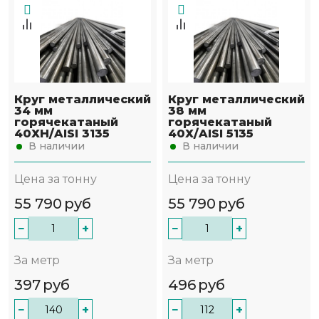
Круг металлический
Круг металлический
34 мм
38 мм
горячекатаный
горячекатаный
40ХН/AISI 3135
40Х/AISI 5135
В наличии
В наличии
Цена за тонну
Цена за тонну
55 790
руб
55 790
руб
−
+
−
+
За метр
За метр
397
руб
496
руб
−
+
−
+