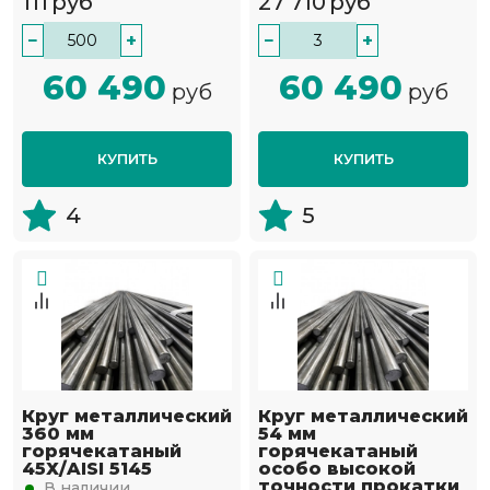
111
руб
27 710
руб
−
+
−
+
60 490
60 490
руб
руб
КУПИТЬ
КУПИТЬ
4
5
Круг металлический
Круг металлический
360 мм
54 мм
горячекатаный
горячекатаный
45Х/AISI 5145
особо высокой
точности прокатки
В наличии