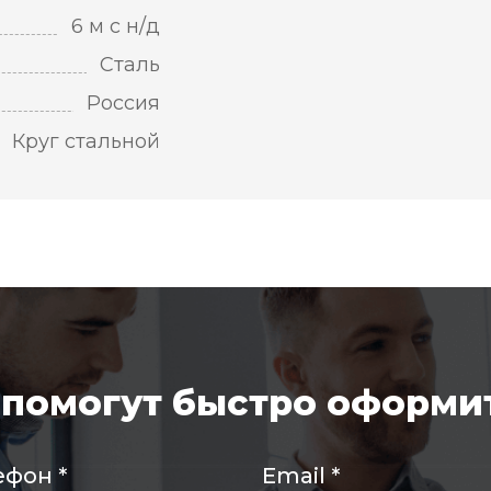
6 м с н/д
Сталь
Россия
Круг стальной
помогут быстро оформит
ефон
*
Email
*