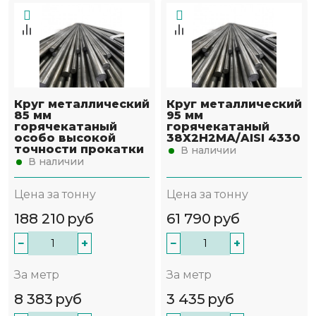
Круг металлический
Круг металлический
85 мм
95 мм
горячекатаный
горячекатаный
особо высокой
38Х2Н2МА/AISI 4330
точности прокатки
В наличии
В наличии
Цена за тонну
Цена за тонну
188 210
руб
61 790
руб
−
+
−
+
За метр
За метр
8 383
руб
3 435
руб