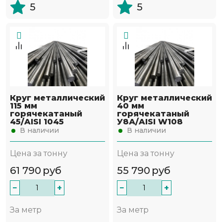
5
5
Круг металлический
Круг металлический
115 мм
40 мм
горячекатаный
горячекатаный
45/AISI 1045
У8А/AISI W108
В наличии
В наличии
Цена за тонну
Цена за тонну
61 790
руб
55 790
руб
−
+
−
+
За метр
За метр