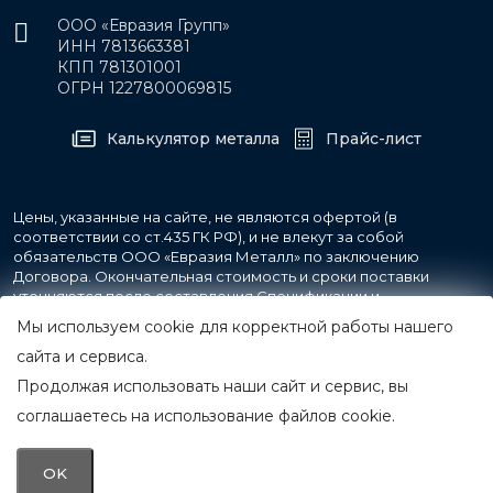
ООО «Евразия Групп»
ИНН 7813663381
КПП 781301001
ОГРН 1227800069815
Калькулятор металла
Прайс-лист
Цены, указанные на сайте, не являются офертой (в
соответствии со ст.435 ГК РФ), и не влекут за собой
обязательств ООО «Евразия Металл» по заключению
Договора. Окончательная стоимость и сроки поставки
уточняются после составления Спецификации и
фиксируются в Счете на оплату, а также Спецификации на
Мы используем cookie для корректной работы нашего
поставку товара.
сайта и сервиса.
Продолжая использовать наши сайт и сервис, вы
© 2007-2026 Все права защищены.
ООО «Евразия Металл»
соглашаетесь на использование файлов cookie.
Принимаем к оплате
OK