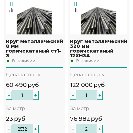
Круг металлический
Круг металлический
8 мм
320 мм
горячекатаный ст1-
горячекатаный
3
12ХН3А
В наличии
В наличии
Цена за тонну
Цена за тонну
60 490
руб
122 000
руб
−
+
−
+
За метр
За метр
23
руб
76 982
руб
−
+
−
+