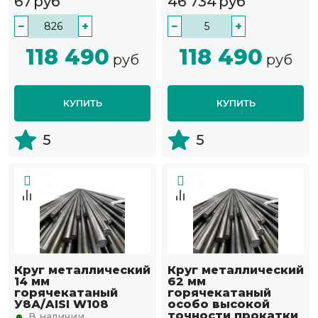
67
руб
46 734
руб
−
+
−
+
118 490
118 490
руб
руб
КУПИТЬ
КУПИТЬ
5
5
Круг металлический
Круг металлический
14 мм
62 мм
горячекатаный
горячекатаный
У8А/AISI W108
особо высокой
точности прокатки
В наличии