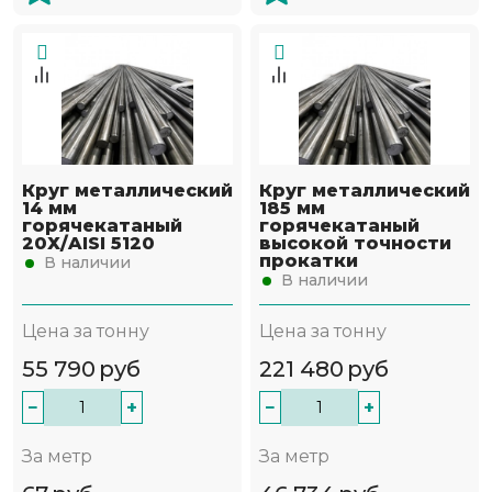
Круг металлический
Круг металлический
14 мм
185 мм
горячекатаный
горячекатаный
20Х/AISI 5120
высокой точности
прокатки
В наличии
В наличии
Цена за тонну
Цена за тонну
55 790
руб
221 480
руб
−
+
−
+
За метр
За метр