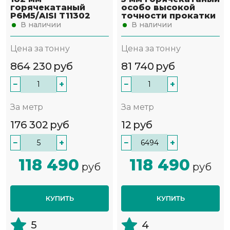
горячекатаный
особо высокой
Р6М5/AISI T11302
точности прокатки
В наличии
В наличии
Цена за тонну
Цена за тонну
864 230
руб
81 740
руб
−
+
−
+
За метр
За метр
176 302
руб
12
руб
−
+
−
+
118 490
118 490
руб
руб
КУПИТЬ
КУПИТЬ
5
4