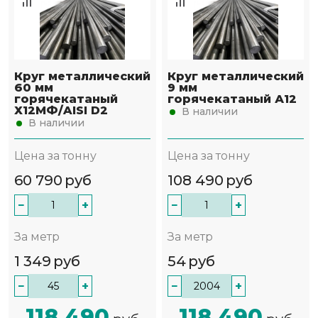
Круг металлический
Круг металлический
60 мм
9 мм
горячекатаный
горячекатаный А12
Х12МФ/AISI D2
В наличии
В наличии
Цена за тонну
Цена за тонну
60 790
руб
108 490
руб
−
+
−
+
За метр
За метр
1 349
руб
54
руб
−
+
−
+
118 490
118 490