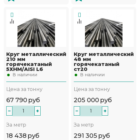
Круг металлический
Круг металлический
210 мм
48 мм
горячекатаный
горячекатаный
5ХНМ/AISI L6
ст20
В наличии
В наличии
Цена за тонну
Цена за тонну
67 790
руб
205 000
руб
−
+
−
+
За метр
За метр
18 438
руб
291 305
руб