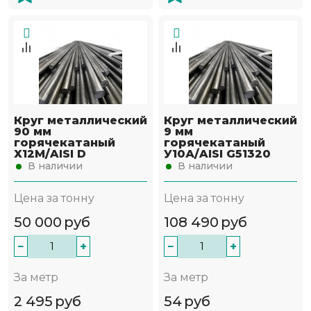
Круг металлический
Круг металлический
90 мм
9 мм
горячекатаный
горячекатаный
Х12М/AISI D
У10А/AISI G51320
В наличии
В наличии
Цена за тонну
Цена за тонну
50 000
руб
108 490
руб
−
+
−
+
За метр
За метр
2 495
руб
54
руб