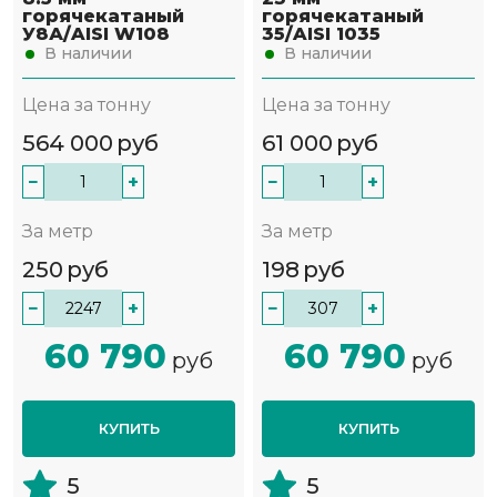
горячекатаный
горячекатаный
У8А/AISI W108
35/AISI 1035
В наличии
В наличии
Цена за тонну
Цена за тонну
564 000
руб
61 000
руб
−
+
−
+
За метр
За метр
250
руб
198
руб
−
+
−
+
60 790
60 790
руб
руб
КУПИТЬ
КУПИТЬ
5
5