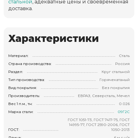
стальной
, адекватные цены и своевременная
доставка.
Характеристики
Материал:
Сталь
Страна производства:
Россия
Раздел:
Круг стальной
Тип производства:
Горячекатаный
Вид покрытия:
Без покрытия
Производитель:
ЕВРАЗ, Северсталь, Мечел
Вес 1 п.м., тн:
0.026
Марка стали:
09Г2С
ГОСТ 1051-73, ГОСТ 7417-75, ГОСТ
14995-77, ГОСТ 2590-2006, ГОСТ
ГОСТ:
1050-2013
Длина:
6 м с н/д