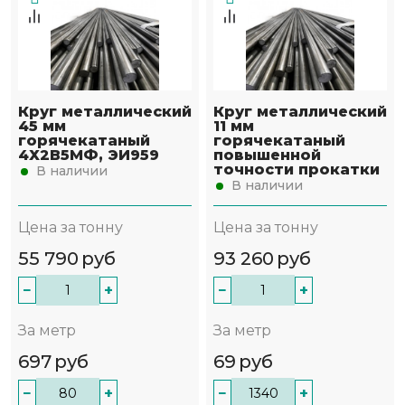
Круг металлический
Круг металлический
45 мм
11 мм
горячекатаный
горячекатаный
4Х2В5МФ, ЭИ959
повышенной
точности прокатки
В наличии
В наличии
Цена за тонну
Цена за тонну
55 790
руб
93 260
руб
−
+
−
+
За метр
За метр
697
руб
69
руб
−
+
−
+