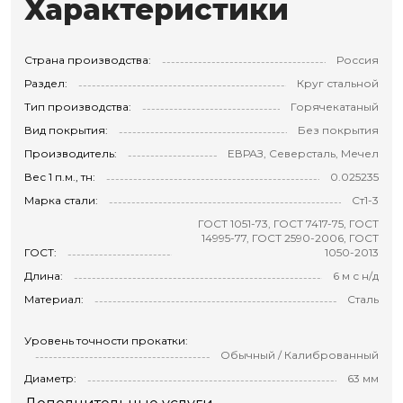
Характеристики
Страна производства:
Россия
Раздел:
Круг стальной
Тип производства:
Горячекатаный
Вид покрытия:
Без покрытия
Производитель:
ЕВРАЗ, Северсталь, Мечел
Вес 1 п.м., тн:
0.025235
Марка стали:
Ст1-3
ГОСТ 1051-73, ГОСТ 7417-75, ГОСТ
14995-77, ГОСТ 2590-2006, ГОСТ
ГОСТ:
1050-2013
Длина:
6 м с н/д
Материал:
Сталь
Уровень точности прокатки:
Обычный / Калиброванный
Диаметр:
63 мм