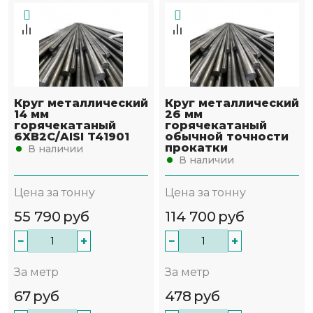
Круг металлический
Круг металлический
14 мм
26 мм
горячекатаный
горячекатаный
6ХВ2С/AISI T41901
обычной точности
прокатки
В наличии
В наличии
Цена за тонну
Цена за тонну
55 790
руб
114 700
руб
−
+
−
+
За метр
За метр
67
руб
478
руб