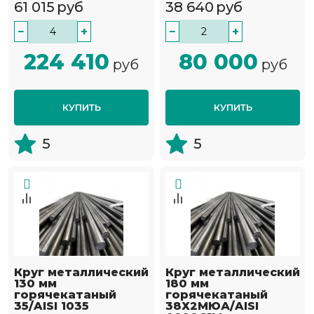
61 015
руб
38 640
руб
−
+
−
+
224 410
80 000
руб
руб
КУПИТЬ
КУПИТЬ
5
5
Круг металлический
Круг металлический
130 мм
180 мм
горячекатаный
горячекатаный
35/AISI 1035
38Х2МЮА/AISI