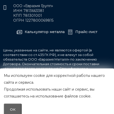
ООО «Евразия Групп»
ИНН 7813663381
КПП 781301001
ОГРН 1227800069815
Калькулятор металла
Прайс-лист
Цены, указанные на сайте, не являются офертой (в
соответствии со ст.435 ГК РФ), и не влекут за собой
обязательств ООО «Евразия Металл» по заключению
Договора. Окончательная стоимость и сроки поставки
уточняются после составления Спецификации и
фиксируются в Счете на оплату, а также Спецификации на
Мы используем cookie для корректной работы нашего
поставку товара.
сайта и сервиса.
Продолжая использовать наши сайт и сервис, вы
© 2007-2026 Все права защищены.
ООО «Евразия Металл»
соглашаетесь на использование файлов cookie.
Принимаем к оплате
OK