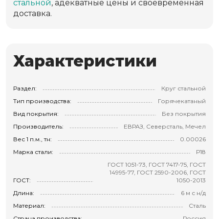
стальной
, адекватные цены и своевременная
доставка.
Характеристики
Раздел:
Круг стальной
Тип производства:
Горячекатаный
Вид покрытия:
Без покрытия
Производитель:
ЕВРАЗ, Северсталь, Мечел
Вес 1 п.м., тн:
0.00026
Марка стали:
Р18
ГОСТ 1051-73, ГОСТ 7417-75, ГОСТ
14995-77, ГОСТ 2590-2006, ГОСТ
ГОСТ:
1050-2013
Длина:
6 м с н/д
Материал:
Сталь
Страна производства:
Россия