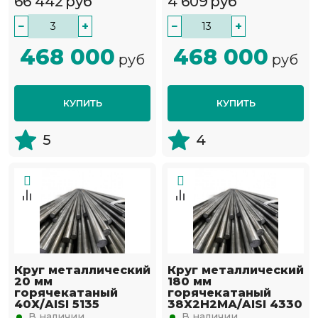
66 442
руб
4 609
руб
−
+
−
+
468 000
468 000
руб
руб
КУПИТЬ
КУПИТЬ
5
4
Круг металлический
Круг металлический
20 мм
180 мм
горячекатаный
горячекатаный
40Х/AISI 5135
38Х2Н2МА/AISI 4330
В наличии
В наличии