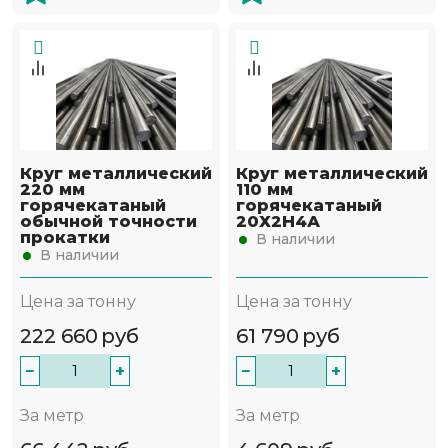
Круг металлический
Круг металлический
220 мм
110 мм
горячекатаный
горячекатаный
обычной точности
20Х2Н4А
прокатки
В наличии
В наличии
Цена за тонну
Цена за тонну
222 660
руб
61 790
руб
−
+
−
+
За метр
За метр