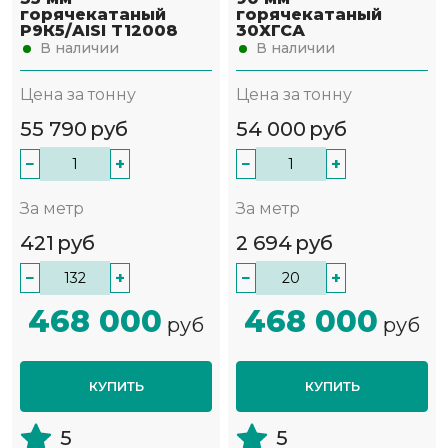
горячекатаный
горячекатаный
Р9К5/AISI T12008
30ХГСА
В наличии
В наличии
Цена за тонну
Цена за тонну
55 790
руб
54 000
руб
−
+
−
+
За метр
За метр
421
руб
2 694
руб
−
+
−
+
468 000
468 000
руб
руб
КУПИТЬ
КУПИТЬ
5
5