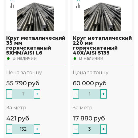
Круг металлический
Круг металлический
35 мм
220 мм
горячекатаный
горячекатаный
5ХНМ/AISI L6
40Х/AISI 5135
В наличии
В наличии
Цена за тонну
Цена за тонну
55 790
руб
60 000
руб
−
+
−
+
За метр
За метр
421
руб
17 880
руб
−
+
−
+