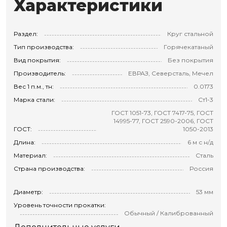
Характеристики
Раздел:
Круг стальной
Тип производства:
Горячекатаный
Вид покрытия:
Без покрытия
Производитель:
ЕВРАЗ, Северсталь, Мечел
Вес 1 п.м., тн:
0.0173
Марка стали:
Ст1-3
ГОСТ 1051-73, ГОСТ 7417-75, ГОСТ
14995-77, ГОСТ 2590-2006, ГОСТ
ГОСТ:
1050-2013
Длина:
6 м с н/д
Материал:
Сталь
Страна производства:
Россия
Диаметр:
53 мм
Уровень точности прокатки:
Обычный / Калиброванный