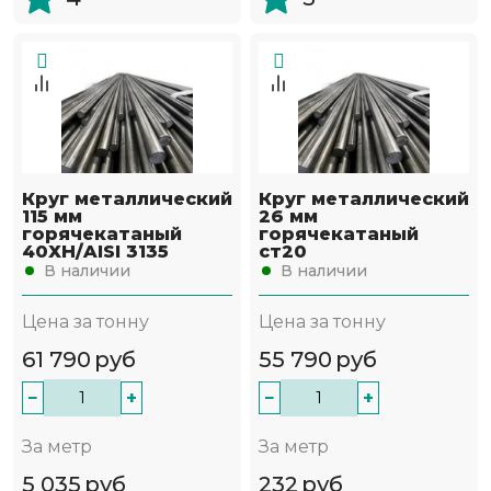
Круг металлический
Круг металлический
115 мм
26 мм
горячекатаный
горячекатаный
40ХН/AISI 3135
ст20
В наличии
В наличии
Цена за тонну
Цена за тонну
61 790
руб
55 790
руб
−
+
−
+
За метр
За метр
5 035
руб
232
руб