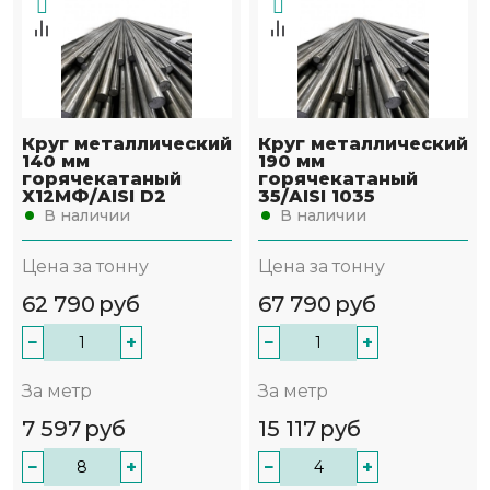
Круг металлический
Круг металлический
140 мм
190 мм
горячекатаный
горячекатаный
Х12МФ/AISI D2
35/AISI 1035
В наличии
В наличии
Цена за тонну
Цена за тонну
62 790
руб
67 790
руб
−
+
−
+
За метр
За метр
7 597
руб
15 117
руб
−
+
−
+