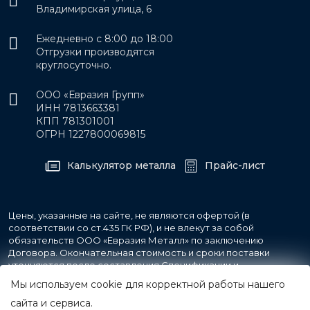
Владимирская улица, 6
Ежедневно с 8:00 до 18:00
Отгрузки производятся
круглосуточно.
ООО «Евразия Групп»
ИНН 7813663381
КПП 781301001
ОГРН 1227800069815
Калькулятор металла
Прайс-лист
Цены, указанные на сайте, не являются офертой (в
соответствии со ст.435 ГК РФ), и не влекут за собой
обязательств ООО «Евразия Металл» по заключению
Договора. Окончательная стоимость и сроки поставки
уточняются после составления Спецификации и
фиксируются в Счете на оплату, а также Спецификации на
Мы используем cookie для корректной работы нашего
поставку товара.
сайта и сервиса.