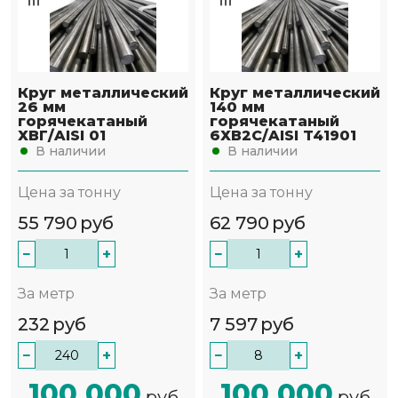
Круг металлический
Круг металлический
26 мм
140 мм
горячекатаный
горячекатаный
ХВГ/AISI 01
6ХВ2С/AISI T41901
В наличии
В наличии
Цена за тонну
Цена за тонну
55 790
руб
62 790
руб
−
+
−
+
За метр
За метр
232
руб
7 597
руб
−
+
−
+
100 000
100 000
руб
руб