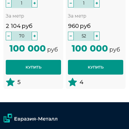
−
+
−
+
За метр
За метр
2 104
руб
960
руб
−
+
−
+
100 000
100 000
руб
руб
КУПИТЬ
КУПИТЬ
5
4