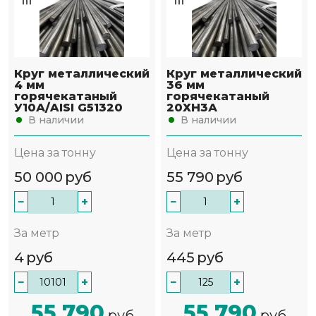
Круг металлический
Круг металлический
4 мм
36 мм
горячекатаный
горячекатаный
У10А/AISI G51320
20ХН3А
В наличии
В наличии
Цена за тонну
Цена за тонну
50 000
руб
55 790
руб
−
+
−
+
За метр
За метр
4
руб
445
руб
−
+
−
+
55 790
55 790
руб
руб