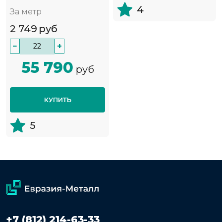
4
За метр
2 749
руб
−
+
55 790
руб
КУПИТЬ
5
+7 (812) 214-63-33