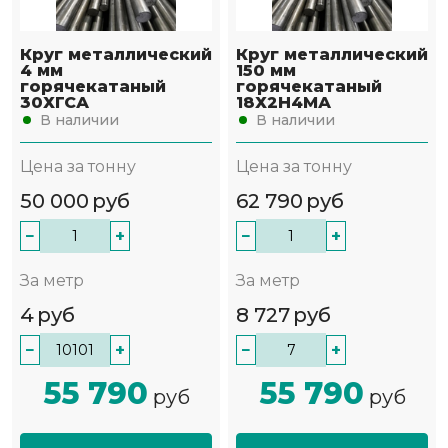
Круг металлический
Круг металлический
4 мм
150 мм
горячекатаный
горячекатаный
30ХГСА
18Х2Н4МА
В наличии
В наличии
Цена за тонну
Цена за тонну
50 000
руб
62 790
руб
−
+
−
+
За метр
За метр
4
руб
8 727
руб
−
+
−
+
55 790
55 790
руб
руб