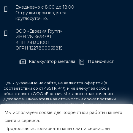
Ежедневно с 8:00 до 18:00
Отгрузки производятся
круглосуточно.
ООО «Евразия Групп»
ИНН 7813663381
КПП 781301001
ОГРН 1227800069815
Калькулятор металла
Прайс-лист
Цены, указанные на сайте, не являются офертой (в
соответствии со ст.435 ГК РФ), и не влекут за собой
обязательств ООО «Евразия Металл» по заключению
Договора. Окончательная стоимость и сроки поставки
уточняются после составления Спецификации и
фиксируются в Счете на оплату, а также Спецификации на
Мы используем cookie для корректной работы нашего
поставку товара.
сайта и сервиса.
Продолжая использовать наши сайт и сервис, вы
© 2007-2026 Все права защищены.