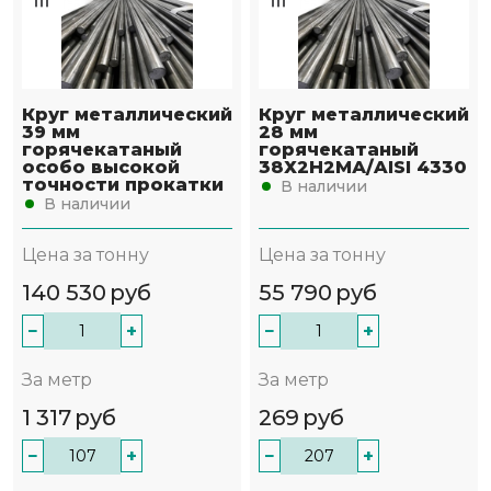
Круг металлический
Круг металлический
39 мм
28 мм
горячекатаный
горячекатаный
особо высокой
38Х2Н2МА/AISI 4330
точности прокатки
В наличии
В наличии
Цена за тонну
Цена за тонну
140 530
руб
55 790
руб
−
+
−
+
За метр
За метр
1 317
руб
269
руб
−
+
−
+