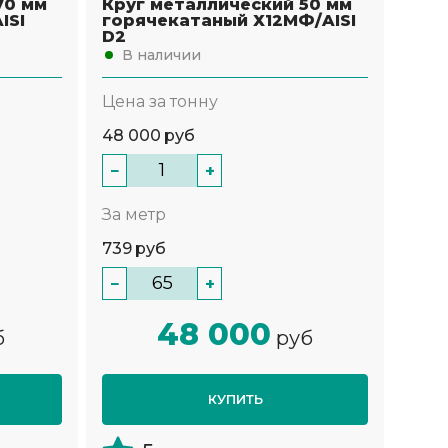
70 мм
Круг металлический 50 мм
ISI
горячекатаный Х12МФ/AISI
D2
В наличии
Цена за тонну
48 000
руб
−
+
За метр
739
руб
−
+
48 000
б
руб
КУПИТЬ