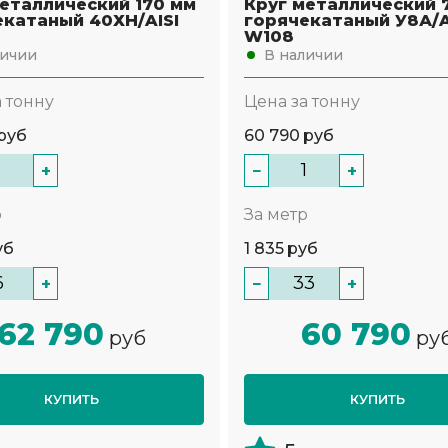
еталлический 170 мм
Круг металлический 
екатаный 40ХН/AISI
горячекатаный У8А/A
W108
личии
В наличии
а тонну
Цена за тонну
руб
60 790
руб
+
−
+
р
За метр
уб
1 835
руб
+
−
+
62 790
60 790
руб
ру
КУПИТЬ
КУПИТЬ