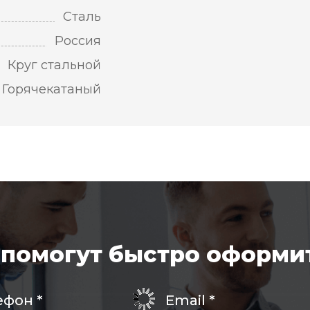
Сталь
Россия
Круг стальной
Горячекатаный
помогут быстро оформит
ефон
*
Email
*