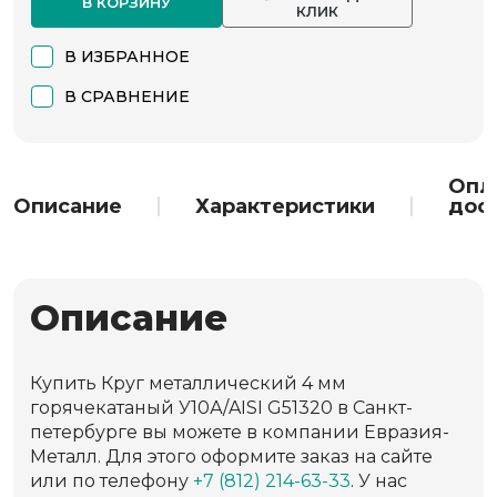
В КОРЗИНУ
КЛИК
В ИЗБРАННОЕ
В СРАВНЕНИЕ
Опл
Описание
Характеристики
дос
Описание
Купить Круг металлический 4 мм
горячекатаный У10А/AISI G51320 в Санкт-
петербурге вы можете в компании Евразия-
Металл. Для этого оформите заказ на сайте
или по телефону
+7 (812) 214-63-33
. У нас