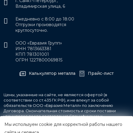
г. Санкт-Петербург,
Владимирская улица, 6
Ежедневно с 8:00 до 18:00
Отгрузки производятся
круглосуточно.
ООО «Евразия Групп»
ИНН 7813663381
КПП 781301001
ОГРН 1227800069815
Калькулятор металла
Прайс-лист
Цены, указанные на сайте, не являются офертой (в
соответствии со ст.435 ГК РФ), и не влекут за собой
обязательств ООО «Евразия Металл» по заключению
Договора. Окончательная стоимость и сроки поставки
уточняются после составления Спецификации и
фиксируются в Счете на оплату, а также Спецификации на
Мы используем cookie для корректной работы нашего
поставку товара.
сайта и сервиса.