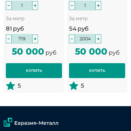
−
+
−
+
За метр
За метр
81
руб
54
руб
−
+
−
+
50 000
50 000
руб
руб
КУПИТЬ
КУПИТЬ
5
5