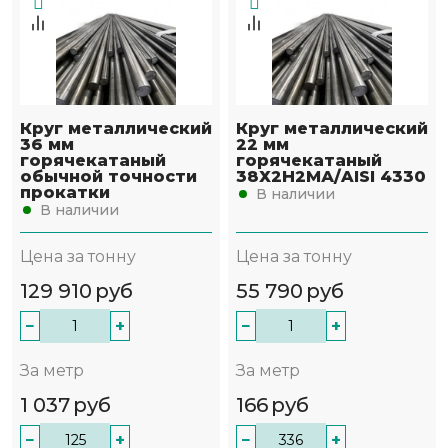
Круг металлический
Круг металлический
36 мм
22 мм
горячекатаный
горячекатаный
обычной точности
38Х2Н2МА/AISI 4330
прокатки
В наличии
В наличии
Цена за тонну
Цена за тонну
129 910
руб
55 790
руб
−
+
−
+
За метр
За метр
1 037
руб
166
руб
−
+
−
+