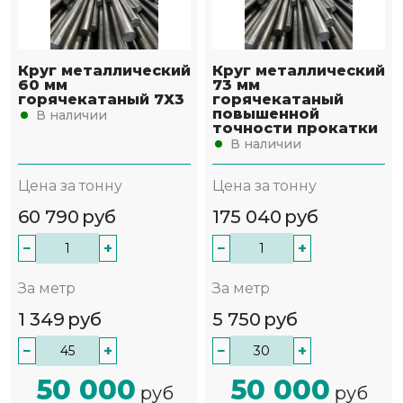
Круг металлический
Круг металлический
60 мм
73 мм
горячекатаный 7Х3
горячекатаный
повышенной
В наличии
точности прокатки
В наличии
Цена за тонну
Цена за тонну
60 790
руб
175 040
руб
−
+
−
+
За метр
За метр
1 349
руб
5 750
руб
−
+
−
+
50 000
50 000
руб
руб