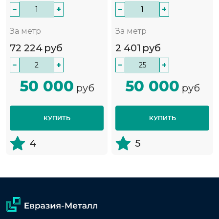
−
+
−
+
За метр
За метр
72 224
руб
2 401
руб
−
+
−
+
50 000
50 000
руб
руб
КУПИТЬ
КУПИТЬ
4
5