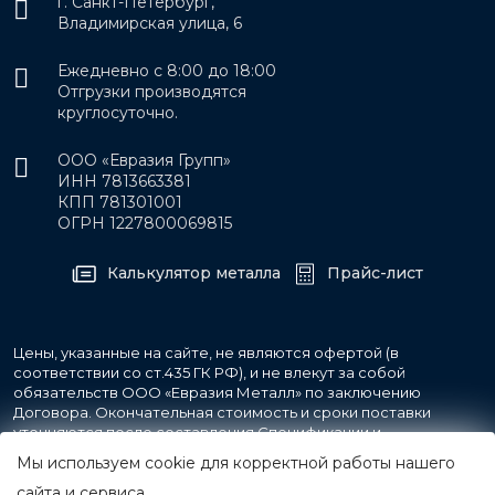
г. Санкт-Петербург,
Владимирская улица, 6
Ежедневно с 8:00 до 18:00
Отгрузки производятся
круглосуточно.
ООО «Евразия Групп»
ИНН 7813663381
КПП 781301001
ОГРН 1227800069815
Калькулятор металла
Прайс-лист
Цены, указанные на сайте, не являются офертой (в
соответствии со ст.435 ГК РФ), и не влекут за собой
обязательств ООО «Евразия Металл» по заключению
Договора. Окончательная стоимость и сроки поставки
уточняются после составления Спецификации и
фиксируются в Счете на оплату, а также Спецификации на
Мы используем cookie для корректной работы нашего
поставку товара.
сайта и сервиса.