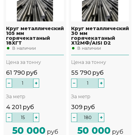
Круг металлический
Круг металлический
105 мм
30 мм
горячекатаный
горячекатаный
18ХГТ
Х12МФ/AISI D2
В наличии
В наличии
Цена за тонну
Цена за тонну
61 790
руб
55 790
руб
−
+
−
+
За метр
За метр
4 201
руб
309
руб
−
+
−
+
50 000
50 000
руб
руб