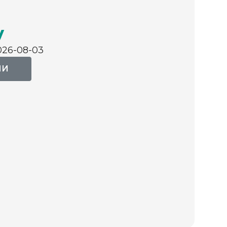
у
026-08-03
ИИ