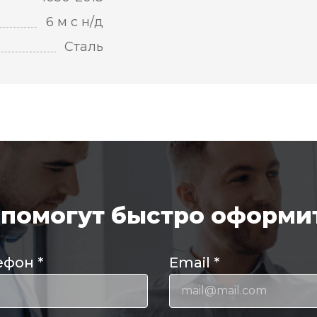
6 м с н/д
Сталь
помогут быстро оформит
ефон
*
Email
*