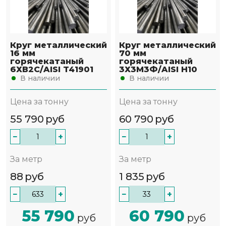
Круг металлический
Круг металлический
16 мм
70 мм
горячекатаный
горячекатаный
6ХВ2С/AISI T41901
3Х3М3Ф/AISI H10
В наличии
В наличии
Цена за тонну
Цена за тонну
55 790
руб
60 790
руб
−
+
−
+
За метр
За метр
88
руб
1 835
руб
−
+
−
+
55 790
60 790
руб
руб