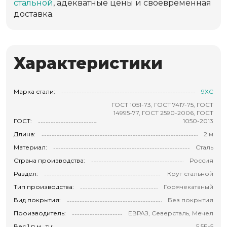
стальной
, адекватные цены и своевременная
доставка.
Характеристики
Марка стали:
9ХС
ГОСТ 1051-73, ГОСТ 7417-75, ГОСТ
14995-77, ГОСТ 2590-2006, ГОСТ
ГОСТ:
1050-2013
Длина:
2 м
Материал:
Сталь
Страна производства:
Россия
Раздел:
Круг стальной
Тип производства:
Горячекатаный
Вид покрытия:
Без покрытия
Производитель:
ЕВРАЗ, Северсталь, Мечел
Вес 1 п.м., тн:
5.5E-5