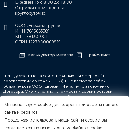
Ежедневно с 8:00 до 18:00
Отгрузки производятся
круглосуточно.
ООО «Евразия Групп»
ИНН 7813663381
КПП 781301001
ОГРН 1227800069815
Калькулятор металла
Прайс-лист
Цены, указанные на сайте, не являются офертой (в
соответствии со ст.435 ГК РФ), и не влекут за собой
обязательств ООО «Евразия Металл» по заключению
Договора. Окончательная стоимость и сроки поставки
уточняются после составления Спецификации и
фиксируются в Счете на оплату, а также Спецификации на
Мы используем cookie для корректной работы нашего
поставку товара.
сайта и сервиса.
Продолжая использовать наши сайт и сервис, вы
© 2007-2026 Все права защищены.
ООО «Евразия Металл»
соглашаетесь на использование файлов cookie.