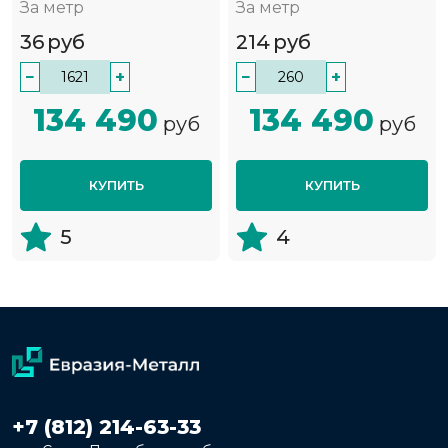
За метр
За метр
36
руб
214
руб
−
+
−
+
134 490
134 490
руб
руб
КУПИТЬ
КУПИТЬ
5
4
+7 (812) 214-63-33