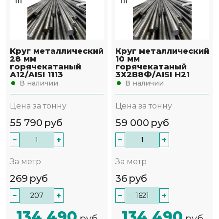
Круг металлический
Круг металлический
28 мм
10 мм
горячекатаный
горячекатаный
А12/AISI 1113
3Х2В8Ф/AISI H21
В наличии
В наличии
Цена за тонну
Цена за тонну
55 790
руб
59 000
руб
−
+
−
+
За метр
За метр
269
руб
36
руб
−
+
−
+
134 490
134 490
руб
руб