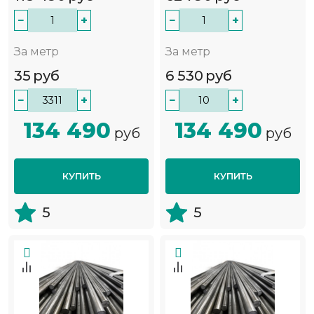
−
+
−
+
За метр
За метр
35
руб
6 530
руб
−
+
−
+
134 490
134 490
руб
руб
КУПИТЬ
КУПИТЬ
5
5