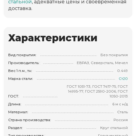
стальной
, адекватные цены и своевременная
доставка.
Характеристики
Вид покрытия:
Без покрытия
Производитель:
ЕВРАЗ, Северсталь, Мечел
Вес 1 п.м., тн:
0.449
Марка стали:
Ст20
ГОСТ 1051-73, ГОСТ 7417-75, ГОСТ
14995-77, ГОСТ 2590-2006, ГОСТ
ГОСТ:
1050-2013
Длина:
6 м с н/д
Материал:
Сталь
Страна производства:
Россия
Раздел:
Круг стальной
Тип производства:
Горячекатаный