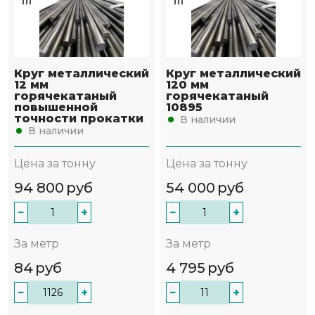
Круг металлический
Круг металлический
12 мм
120 мм
горячекатаный
горячекатаный
повышенной
10895
точности прокатки
В наличии
В наличии
Цена за тонну
Цена за тонну
94 800
руб
54 000
руб
−
+
−
+
За метр
За метр
84
руб
4 795
руб
−
+
−
+