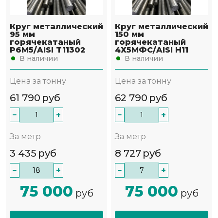
Круг металлический
Круг металлический
95 мм
150 мм
горячекатаный
горячекатаный
Р6М5/AISI T11302
4Х5МФС/AISI H11
В наличии
В наличии
Цена за тонну
Цена за тонну
61 790
руб
62 790
руб
−
+
−
+
За метр
За метр
3 435
руб
8 727
руб
−
+
−
+
75 000
75 000
руб
руб