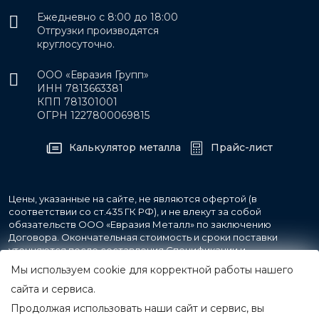
Ежедневно с 8:00 до 18:00
Отгрузки производятся
круглосуточно.
ООО «Евразия Групп»
ИНН 7813663381
КПП 781301001
ОГРН 1227800069815
Калькулятор металла
Прайс-лист
Цены, указанные на сайте, не являются офертой (в
соответствии со ст.435 ГК РФ), и не влекут за собой
обязательств ООО «Евразия Металл» по заключению
Договора. Окончательная стоимость и сроки поставки
уточняются после составления Спецификации и
фиксируются в Счете на оплату, а также Спецификации на
Мы используем cookie для корректной работы нашего
поставку товара.
сайта и сервиса.
Продолжая использовать наши сайт и сервис, вы
© 2007-2026 Все права защищены.