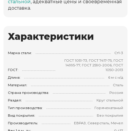
стальной
, адекватные цены и своевременная
доставка.
Характеристики
Марка стали:
Ст1-3
ГОСТ 1051-73, ГОСТ 7417-75, ГОСТ
14995-77, ГОСТ 2590-2006, ГОСТ
ГОСТ:
1050-2013
Длина:
6 м с н/д
Материал:
Сталь
Страна производства:
Россия
Раздел:
Круг стальной
Тип производства:
Горячекатаный
Вид покрытия:
Без покрытия
Производитель:
ЕВРАЗ, Северсталь, Мечел
Вес 1 п.м., тн:
0.417