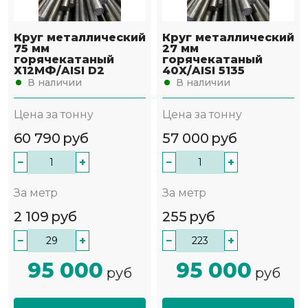
Круг металлический
Круг металлический
75 мм
27 мм
горячекатаный
горячекатаный
Х12МФ/AISI D2
40Х/AISI 5135
В наличии
В наличии
Цена за тонну
Цена за тонну
60 790
руб
57 000
руб
−
+
−
+
За метр
За метр
2 109
руб
255
руб
−
+
−
+
95 000
95 000
руб
руб