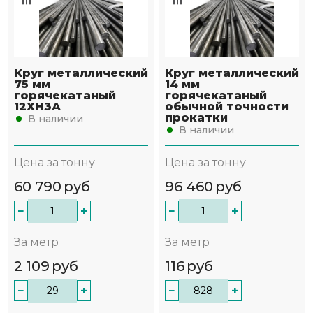
Круг металлический
Круг металлический
75 мм
14 мм
горячекатаный
горячекатаный
12ХН3А
обычной точности
прокатки
В наличии
В наличии
Цена за тонну
Цена за тонну
60 790
руб
96 460
руб
−
+
−
+
За метр
За метр
2 109
руб
116
руб
−
+
−
+