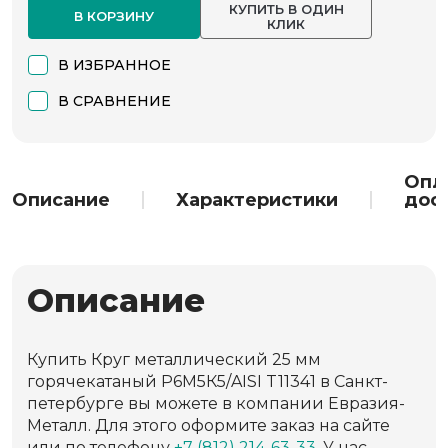
КУПИТЬ В ОДИН
В КОРЗИНУ
КЛИК
В ИЗБРАННОЕ
В СРАВНЕНИЕ
Опл
Описание
Характеристики
дос
Описание
Купить Круг металлический 25 мм
горячекатаный Р6М5К5/AISI T11341 в Санкт-
петербурге вы можете в компании Евразия-
Металл. Для этого оформите заказ на сайте
или по телефону
+7 (812) 214-63-33
. У нас