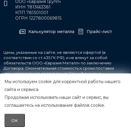
ООО «Евразия Групп»
ИНН 7813663381
КПП 781301001
ОГРН 1227800069815
Калькулятор металла
Прайс-лист
Цены, указанные на сайте, не являются офертой (в
соответствии со ст.435 ГК РФ), и не влекут за собой
обязательств ООО «Евразия Металл» по заключению
Договора. Окончательная стоимость и сроки поставки
уточняются после составления Спецификации и
фиксируются в Счете на оплату, а также Спецификации на
Мы используем cookie для корректной работы нашего
поставку товара.
сайта и сервиса.
Продолжая использовать наши сайт и сервис, вы
© 2007-2026 Все права защищены.
ООО «Евразия Металл»
соглашаетесь на использование файлов cookie.
Принимаем к оплате
OK