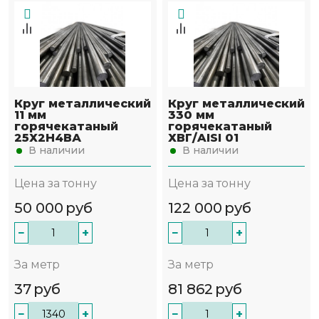
Круг металлический
Круг металлический
11 мм
330 мм
горячекатаный
горячекатаный
25Х2Н4ВА
ХВГ/AISI 01
В наличии
В наличии
Цена за тонну
Цена за тонну
50 000
руб
122 000
руб
−
+
−
+
За метр
За метр
37
руб
81 862
руб
−
+
−
+