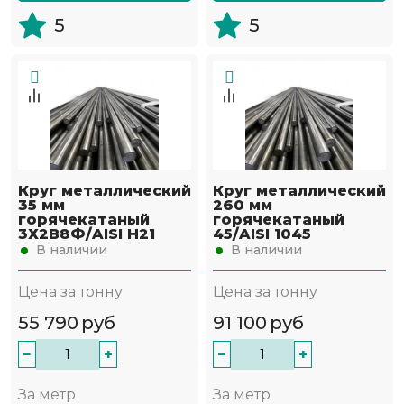
5
5
Круг металлический
Круг металлический
35 мм
260 мм
горячекатаный
горячекатаный
3Х2В8Ф/AISI H21
45/AISI 1045
В наличии
В наличии
Цена за тонну
Цена за тонну
55 790
руб
91 100
руб
−
+
−
+
За метр
За метр