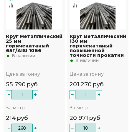
Круг металлический
Круг металлический
25 мм
130 мм
горячекатаный
горячекатаный
65Г/AISI 1066
повышенной
точности прокатки
В наличии
В наличии
Цена за тонну
Цена за тонну
55 790
руб
201 270
руб
−
+
−
+
За метр
За метр
214
руб
20 971
руб
−
+
−
+