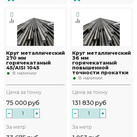
Круг металлический
Круг металлический
270 мм
36 мм
горячекатаный
горячекатаный
45/AISI 1045
повышенной
точности прокатки
В наличии
В наличии
Цена за тонну
Цена за тонну
75 000
руб
131 830
руб
−
+
−
+
За метр
За метр