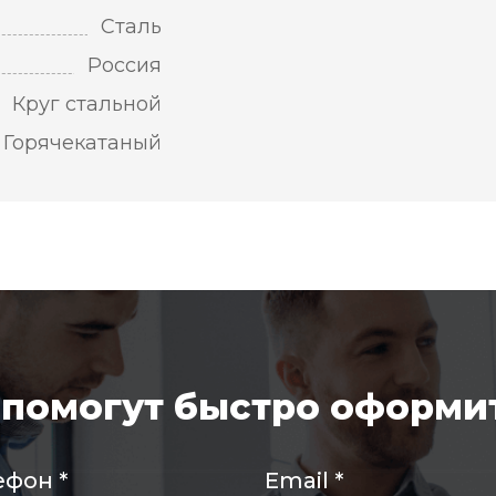
Сталь
Россия
Круг стальной
Горячекатаный
помогут быстро оформит
ефон
*
Email
*