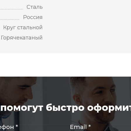
Сталь
Россия
Круг стальной
Горячекатаный
помогут быстро оформит
ефон
*
Email
*