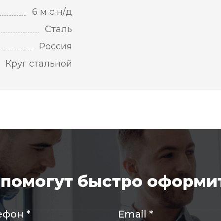
6 м с н/д
Сталь
Россия
Круг стальной
помогут быстро оформит
ефон
*
Email
*