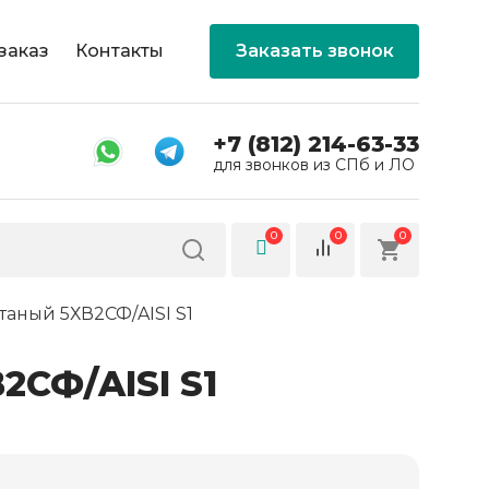
заказ
Контакты
Заказать звонок
+7 (812) 214-63-33
для звонков из СПб и ЛО
0
0
0
таный 5ХВ2СФ/AISI S1
2СФ/AISI S1