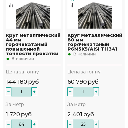
Круг металлический
Круг металлический
44 мм
80 мм
горячекатаный
горячекатаный
повышенной
Р6М5К5/AISI T11341
точности прокатки
В наличии
В наличии
Цена за тонну
Цена за тонну
144 180
руб
60 790
руб
−
+
−
+
За метр
За метр
1 720
руб
2 401
руб
−
+
−
+