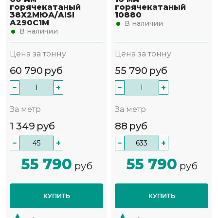
горячекатаный
горячекатаный
38Х2МЮА/AISI
10880
A290C1M
В наличии
В наличии
Цена за тонну
Цена за тонну
60 790
руб
55 790
руб
−
+
−
+
За метр
За метр
1 349
руб
88
руб
−
+
−
+
55 790
55 790
руб
руб
КУПИТЬ
КУПИТЬ