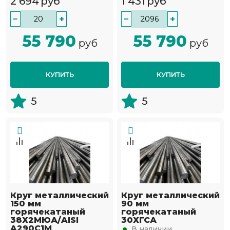
2 694
руб
1 431
руб
−
+
−
+
55 790
55 790
руб
руб
КУПИТЬ
КУПИТЬ
5
5
Круг металлический
Круг металлический
150 мм
90 мм
горячекатаный
горячекатаный
38Х2МЮА/AISI
30ХГСА
A290C1M
В наличии