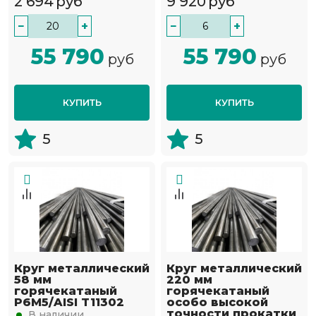
2 694
руб
9 920
руб
−
+
−
+
55 790
55 790
руб
руб
КУПИТЬ
КУПИТЬ
5
5
Круг металлический
Круг металлический
58 мм
220 мм
горячекатаный
горячекатаный
Р6М5/AISI T11302
особо высокой
точности прокатки
В наличии