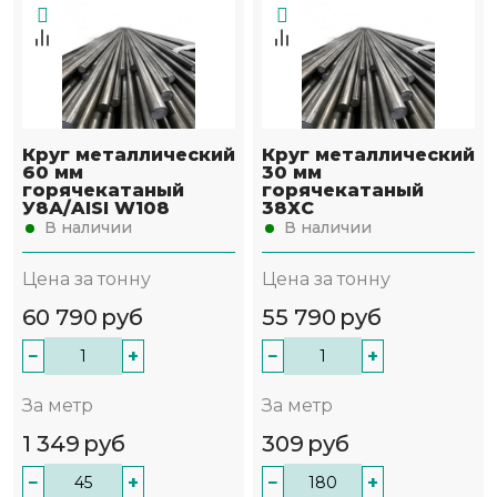
Круг металлический
Круг металлический
60 мм
30 мм
горячекатаный
горячекатаный
У8А/AISI W108
38ХС
В наличии
В наличии
Цена за тонну
Цена за тонну
60 790
руб
55 790
руб
−
+
−
+
За метр
За метр
1 349
руб
309
руб
−
+
−
+