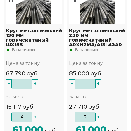
Круг металлический
Круг металлический
190 мм
230 мм
горячекатаный
горячекатаный
ШХ15В
40ХН2МА/AISI 4340
В наличии
В наличии
Цена за тонну
Цена за тонну
67 790
руб
85 000
руб
−
+
−
+
За метр
За метр
15 117
руб
27 710
руб
−
+
−
+
61 000
61 000
руб
руб