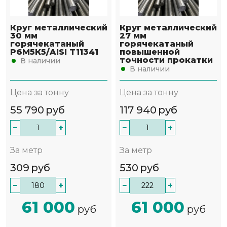
Круг металлический
Круг металлический
30 мм
27 мм
горячекатаный
горячекатаный
Р6М5К5/AISI T11341
повышенной
точности прокатки
В наличии
В наличии
Цена за тонну
Цена за тонну
55 790
руб
117 940
руб
−
+
−
+
За метр
За метр
309
руб
530
руб
−
+
−
+
61 000
61 000
руб
руб