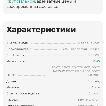
Круг стальной
, адекватные цены и
своевременная доставка.
Характеристики
Вид покрытия:
Без покрытия
Производитель:
ЕВРАЗ, Северсталь, Мечел
Вес 1 п.м., тн:
0.00272
Марка стали:
Ст45
ГОСТ 1051-73, ГОСТ 7417-75, ГОСТ
14995-77, ГОСТ 2590-2006, ГОСТ
ГОСТ:
1050-2013
Длина:
6 м с н/д
Материал:
Сталь
Страна производства:
Россия
Раздел:
Круг стальной
Тип производства:
Горячекатаный