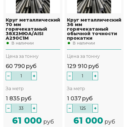
Круг металлический
Круг металлический
70 мм
36 мм
горячекатаный
горячекатаный
38Х2МЮА/AISI
обычной точности
A290C1M
прокатки
В наличии
В наличии
Цена за тонну
Цена за тонну
60 790
руб
129 910
руб
−
+
−
+
За метр
За метр
1 835
руб
1 037
руб
−
+
−
+
61 000
61 000
руб
руб