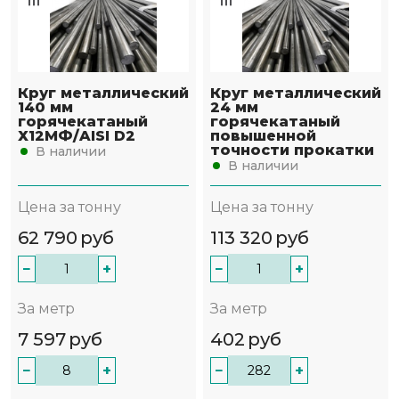
Круг металлический
Круг металлический
140 мм
24 мм
горячекатаный
горячекатаный
Х12МФ/AISI D2
повышенной
точности прокатки
В наличии
В наличии
Цена за тонну
Цена за тонну
62 790
руб
113 320
руб
−
+
−
+
За метр
За метр
7 597
руб
402
руб
−
+
−
+