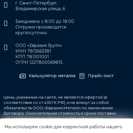
г. Санкт-Петербург,
Владимирская улица, 6
Ежедневно с 8:00 до 18:00
Отгрузки производятся
круглосуточно.
ООО «Евразия Групп»
ИНН 7813663381
КПП 781301001
ОГРН 1227800069815
Калькулятор металла
Прайс-лист
Цены, указанные на сайте, не являются офертой (в
соответствии со ст.435 ГК РФ), и не влекут за собой
обязательств ООО «Евразия Металл» по заключению
Договора. Окончательная стоимость и сроки поставки
уточняются после составления Спецификации и
фиксируются в Счете на оплату, а также Спецификации на
Мы используем cookie для корректной работы нашего
поставку товара.