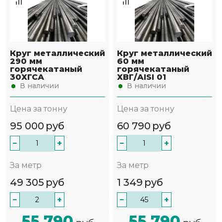
Круг металлический
Круг металлический
290 мм
60 мм
горячекатаный
горячекатаный
30ХГСА
ХВГ/AISI 01
В наличии
В наличии
Цена за тонну
Цена за тонну
95 000
руб
60 790
руб
−
+
−
+
За метр
За метр
49 305
руб
1 349
руб
−
+
−
+
55 790
55 790