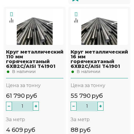
Круг металлический
Круг металлический
110 мм
16 мм
горячекатаный
горячекатаный
6ХВ2С/AISI T41901
6ХВ2С/AISI T41901
В наличии
В наличии
Цена за тонну
Цена за тонну
61 790
руб
55 790
руб
−
+
−
+
За метр
За метр
4 609
руб
88
руб