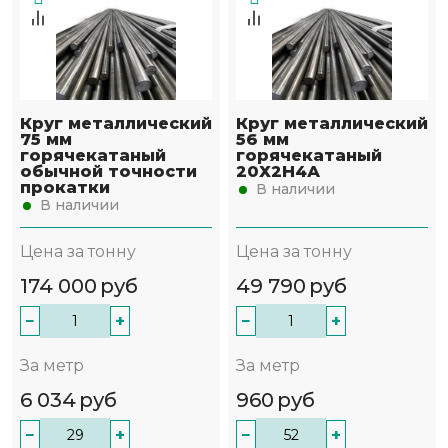
Круг металлический
Круг металлический
75 мм
56 мм
горячекатаный
горячекатаный
обычной точности
20Х2Н4А
прокатки
В наличии
В наличии
Цена за тонну
Цена за тонну
174 000
руб
49 790
руб
−
+
−
+
За метр
За метр
6 034
руб
960
руб
−
+
−
+