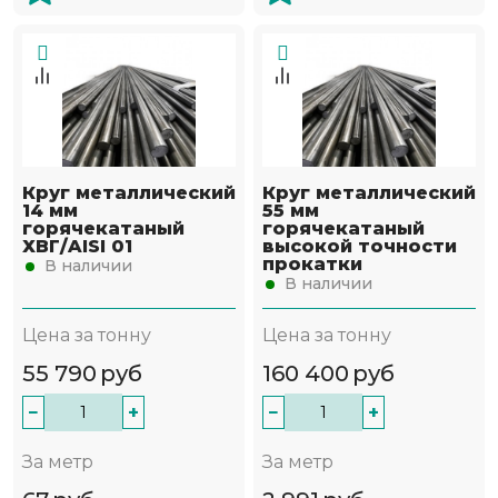
Круг металлический
Круг металлический
14 мм
55 мм
горячекатаный
горячекатаный
ХВГ/AISI 01
высокой точности
прокатки
В наличии
В наличии
Цена за тонну
Цена за тонну
55 790
руб
160 400
руб
−
+
−
+
За метр
За метр