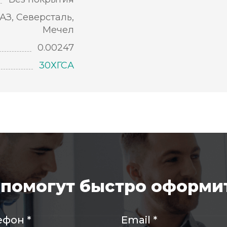
АЗ, Северсталь,
Мечел
0.00247
30ХГСА
помогут быстро оформит
ефон
*
Email
*