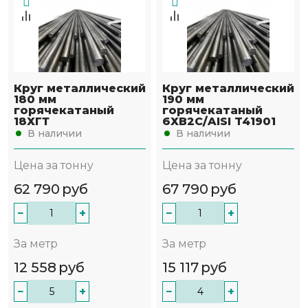
Круг металлический
Круг металлический
180 мм
190 мм
горячекатаный
горячекатаный
18ХГТ
6ХВ2С/AISI T41901
В наличии
В наличии
Цена за тонну
Цена за тонну
62 790
руб
67 790
руб
−
+
−
+
За метр
За метр
12 558
руб
15 117
руб
−
+
−
+