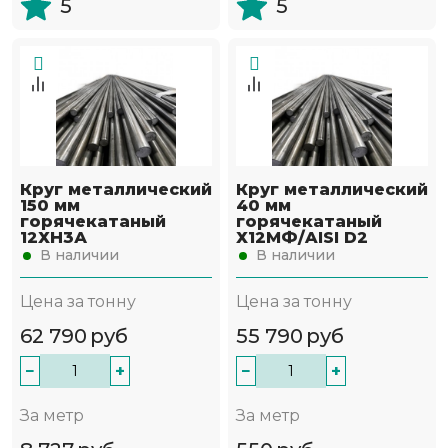
5
5
Круг металлический
Круг металлический
150 мм
40 мм
горячекатаный
горячекатаный
12ХН3А
Х12МФ/AISI D2
В наличии
В наличии
Цена за тонну
Цена за тонну
62 790
руб
55 790
руб
−
+
−
+
За метр
За метр