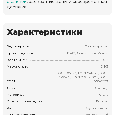
стальной
, адекватные цены и своевременная
доставка.
Характеристики
Вид покрытия:
Без покрытия
Производитель:
ЕВРАЗ, Северсталь, Мечел
Вес 1 п.м., тн:
0.2
Марка стали:
Ст1-3
ГОСТ 1051-73, ГОСТ 7417-75, ГОСТ
14995-77, ГОСТ 2590-2006, ГОСТ
ГОСТ:
1050-2013
Длина:
6 м с н/д
Материал:
Сталь
Страна производства:
Россия
Раздел:
Круг стальной
Тип производства:
Горячекатаный