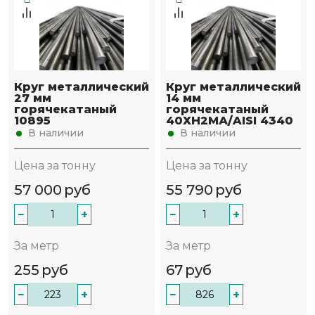
Круг металлический
Круг металлический
27 мм
14 мм
горячекатаный
горячекатаный
10895
40ХН2МА/AISI 4340
В наличии
В наличии
Цена за тонну
Цена за тонну
57 000
руб
55 790
руб
−
+
−
+
За метр
За метр
255
руб
67
руб
−
+
−
+