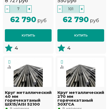
8 727
руб
550
руб
−
+
−
+
62 790
62 790
руб
руб
КУПИТЬ
КУПИТЬ
4
4
Круг металлический
Круг металлический
40 мм
270 мм
горячекатаный
горячекатаный
ШХ15/AISI 52100
30ХГСА
В наличии
В наличии