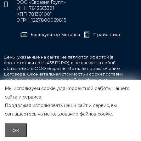
ООО «Евразия Групп»
ИНН 7813663381
КПП 781301001
ОГРН 1227800069815
Калькулятор металла
Прайс-лист
Цены, указанные на сайте, не являются офертой (в
соответствии со ст.435 ГК РФ), и не влекут за собой
обязательств ООО «Евразия Металл» по заключению
Договора. Окончательная стоимость и сроки поставки
уточняются после составления Спецификации и
фиксируются в Счете на оплату, а также Спецификации на
Мы используем cookie для корректной работы нашего
поставку товара.
сайта и сервиса.
Продолжая использовать наши сайт и сервис, вы
© 2007-2026 Все права защищены.
ООО «Евразия Металл»
соглашаетесь на использование файлов cookie.
Принимаем к оплате
OK