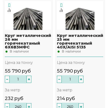
Круг металлический
Круг металлический
26 мм
25 мм
горячекатаный
горячекатаный
6Х6В3МФС
40Х/AISI 5135
В наличии
В наличии
Цена за тонну
Цена за тонну
55 790
руб
55 790
руб
−
+
−
+
За метр
За метр
232
руб
214
руб
−
+
−
+