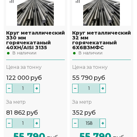
Круг металлический
Круг металлический
330 мм
32 мм
горячекатаный
горячекатаный
40ХН/AISI 3135
6Х6В3МФС
В наличии
В наличии
Цена за тонну
Цена за тонну
122 000
руб
55 790
руб
−
+
−
+
За метр
За метр
81 862
руб
352
руб
−
+
−
+
55 790
55 790