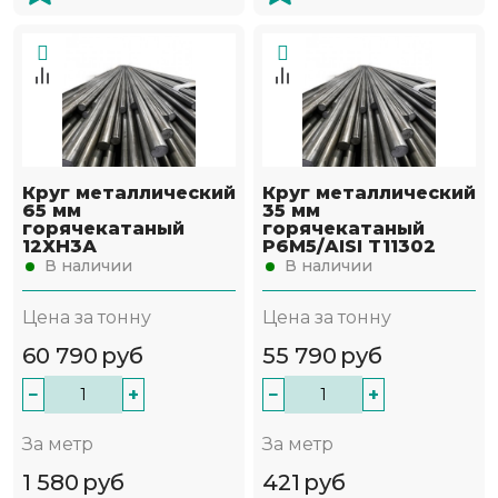
Круг металлический
Круг металлический
65 мм
35 мм
горячекатаный
горячекатаный
12ХН3А
Р6М5/AISI T11302
В наличии
В наличии
Цена за тонну
Цена за тонну
60 790
руб
55 790
руб
−
+
−
+
За метр
За метр
1 580
руб
421
руб