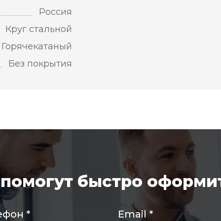
Россия
Круг стальной
Горячекатаный
Без покрытия
помогут быстро оформит
ефон
*
Email
*